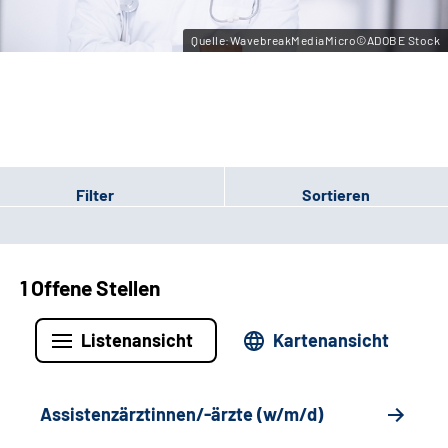
Leichte Sprache
Quelle:WavebreakMediaMicro©ADOBE Stock
Gebärdensprache
Filter
Sortieren
1 Offene Stellen
Listenansicht
Kartenansicht
Assistenzärztinnen/-ärzte (w/m/d)