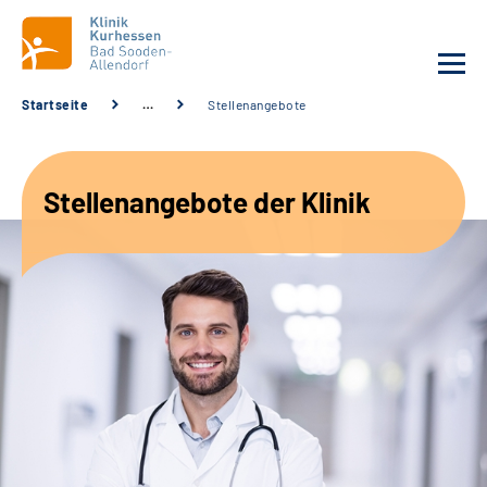
Startseite
…
Stellenangebote
Unsere Klinik
Stellenangebote der Klinik
Unsere Angebote
Service
Karriere
Sozialdienste & Zuweisende
Suche