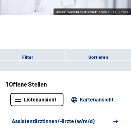
Leichte Sprache
Quelle:WavebreakMediaMicro©ADOBE Stock
Gebärdensprache
Filter
Sortieren
1 Offene Stellen
Listenansicht
Kartenansicht
Assistenzärztinnen/-ärzte (w/m/d)