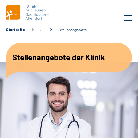
Startseite
…
Stellenangebote
Unsere Klinik
Stellenangebote der Klinik
Unsere Angebote
Service
Karriere
Sozialdienste & Zuweisende
Suche