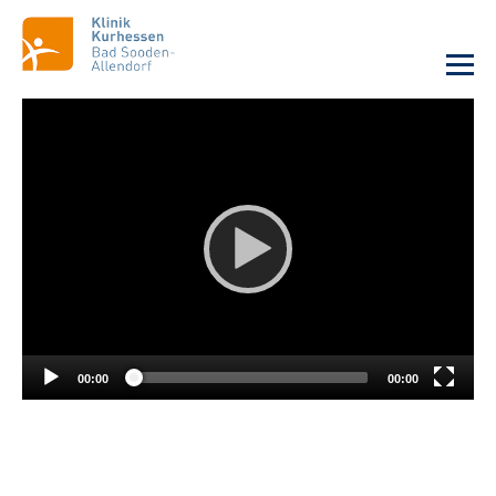
Unsere Klinik
Unsere Angebote
Service
Karriere
00:00
00:00
Sozialdienste & Zuweisende
Suche