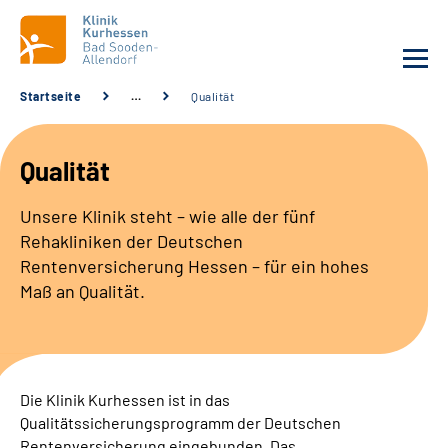
Startseite
…
Qualität
Unsere Klinik
Qualität
Unsere Angebote
Unsere Klinik steht – wie alle der fünf
Rehakliniken der Deutschen
Service
Rentenversicherung Hessen – für ein hohes
Maß an Qualität.
Karriere
Sozialdienste & Zuweisende
Die Klinik Kurhessen ist in das
Suche
Qualitätssicherungsprogramm der Deutschen
Rentenversicherung eingebunden. Das