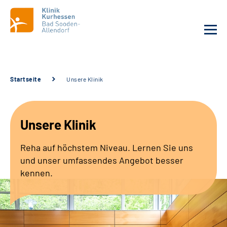
Unsere Klinik
Startseite
Unsere Klinik
Unsere Angebote
Unsere Klinik
Service
Reha auf höchstem Niveau. Lernen Sie uns
Karriere
und unser umfassendes Angebot besser
kennen.
Sozialdienste & Zuweisende
Suche