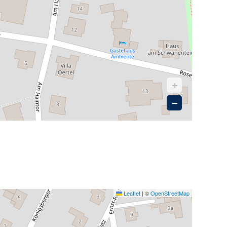
+
−
Leaflet
|
©
OpenStreetMap