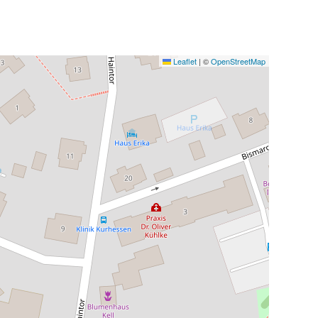
Leaflet
|
©
OpenStreetMap