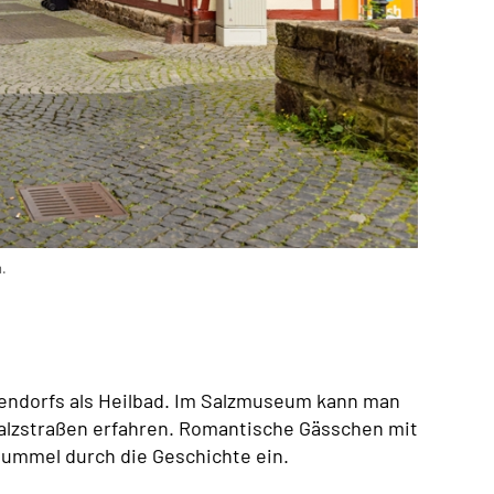
Quelle:
DRV 
.
Das Gradie
endorfs als Heilbad. Im Salzmuseum kann man
 Salzstraßen erfahren. Romantische Gässchen mit
Bummel durch die Geschichte ein.