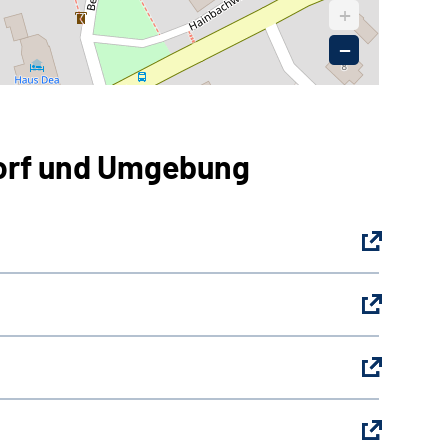
+
−
dorf und Umgebung