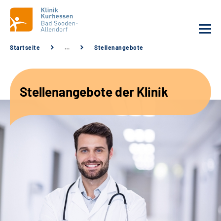
Startseite
…
Stellenangebote
Unsere Klinik
Stellenangebote der Klinik
Unsere Angebote
Service
Karriere
Sozialdienste & Zuweisende
Suche