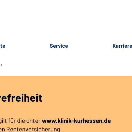
te
Service
Karrier
it
refreiheit
ilt für die unter
www.klinik-kurhessen.de
hen Rentenversicherung.