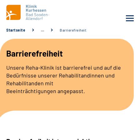
Startseite
…
Barrierefreiheit
Unsere Klinik
Barrierefreiheit
Unsere Angebote
Unsere Reha-Klinik ist barrierefrei und auf die
Bedürfnisse
unserer Rehabilitandinnen
und
Service
Rehabilitanden mit
Beeinträchtigungen
angepasst.
Karriere
Sozialdienste & Zuweisende
Suche