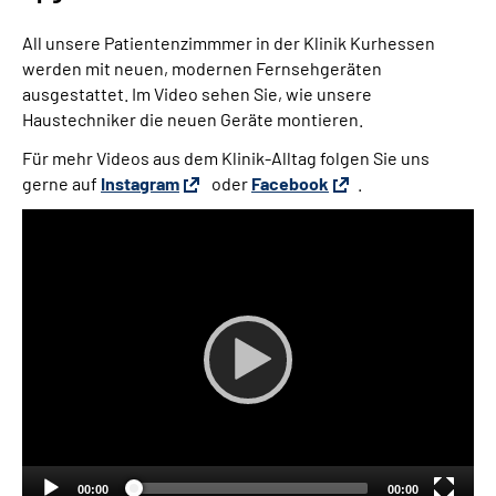
All unsere Patientenzimmmer in der Klinik Kurhessen
werden mit neuen, modernen Fernsehgeräten
ausgestattet. Im Video sehen Sie, wie unsere
Haustechniker die neuen Geräte montieren.
Für mehr Videos aus dem Klinik-Alltag folgen Sie uns
gerne auf
Instagram
oder
Facebook
.
00:00
00:00